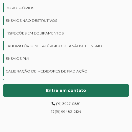
BOROSCÓPIOS
ENSAIOS NÃO DESTRUTIVOS
INSPEÇÕES EM EQUIPAMENTOS
LABORATÓRIO METALÚRGICO DE ANÁLISE E ENSAIO
ENSAIOS PMI
CALIBRAÇÃO DE MEDIDORES DE RADIAÇÃO
CURSOS DE PROTEÇÃO RADIOLÓGICA
Entre em contato
DIGITALIZAÇÃO DE FILMES RADIOGRÁFICOS
(19) 3927-0881
ENSAIOS DE DUREZA DE CAMPO
(19) 99482-2124
INSPEÇÃO DE NR13