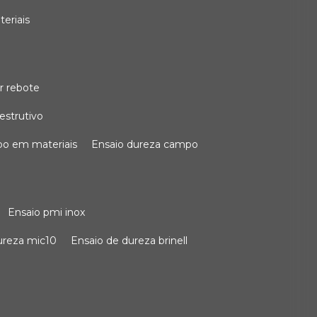
teriais
r rebote
estrutivo
po em materiais
ensaio dureza campo
ensaio pmi inox
dureza mic10
ensaio de dureza brinell