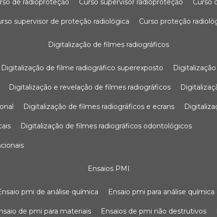
urso de radioproteção
curso supervisor radioproteção
curso
curso supervisor de proteção radiológica
curso proteção radioló
digitalização de filmes radiográficos
digitalização de filme radiográfico superexposto
digitalizaçã
digitalização e revelação de filmes radiográficos
digitaliz
ional
digitalização de filmes radiográficos e ecrans
digitali
cais
digitalização de filmes radiográficos odontológicos
ncionais
ensaios PMI
ensaio pmi de análise química
ensaio pmi para análise química
ensaio de pmi para materiais
ensaios de pmi não destrutivos