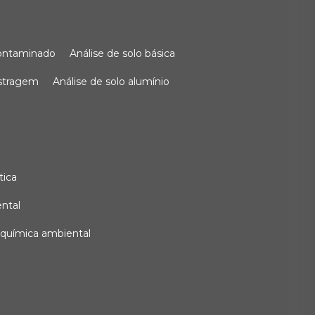
 contaminado
análise de solo básica
ostragem
análise de solo alumínio
tica
ental
e química ambiental