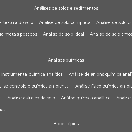
análises de solos e sedimentos
de textura do solo
análise de solo completa
análise de solo
para metais pesados
análise de solo ideal
análise de solo am
análises químicas
se instrumental química analítica
análise de anions química analí
nálise controle e química ambiental
análise físico química ambi
s
análise química do solo
análise química analítica
anális
ica
boroscópios