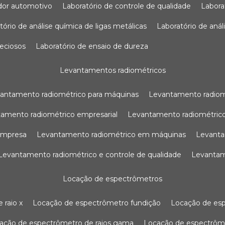
sador automotivo
laboratório de controle de qualidade
labor
atório de análise química de ligas metálicas
laboratório de aná
reciosos
laboratório de ensaio de dureza
levantamentos radiométricos
vantamento radiométrico para máquinas
levantamento radio
tamento radiométrico empresarial
levantamento radiométrico
 empresa
levantamento radiométrico em máquinas
levant
levantamento radiométrico e controle de qualidade
levanta
locação de espectrômetros
 raio x
locação de espectrômetro fundição
locação de es
cação de espectrômetro de raios gama
locação de espectrôm