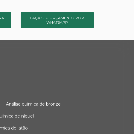
RA
FAÇA SEU ORÇAMENTO POR
WHATSAPP
o
análise química de bronze
 química de níquel
uímica de latão