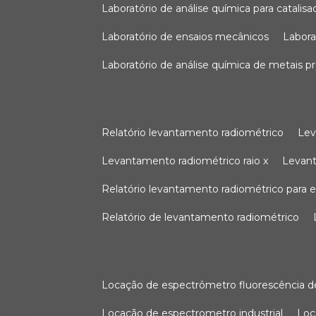
laboratório de análise química para catali
laboratório de ensaios mecânicos
labor
laboratório de análise química de metais p
relatório levantamento radiométrico
le
levantamento radiométrico raio x
levan
relatório levantamento radiométrico para
relatório de levantamento radiométrico
locação de espectrômetro fluorescência de
locação de espectrometro industrial
lo