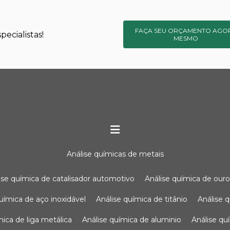
FAÇA SEU ORÇAMENTO AGO
ecialistas!
MESMO
análise químicas de metais
lise química de catalisador automotivo
análise química de our
química de aço inoxidável
análise química de titânio
análise
ímica de liga metálica
análise química de aluminio
análise q