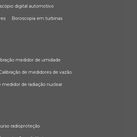
oscópio digital automotivo
res
boroscopia em turbinas
alibração medidor de umidade
calibração de medidores de vazão
de medidor de radiação nuclear
curso radioproteção