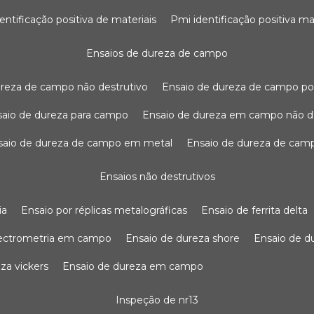
dentificação positiva de materiais
pmi identificação positiva ma
ensaios de dureza de campo
dureza de campo não destrutivo
ensaio de dureza de campo po
nsaio de dureza para campo
ensaio de dureza em campo não d
nsaio de dureza de campo em metal
ensaio de dureza de cam
ensaios não destrutivos
ia
ensaio por réplicas metalográficas
ensaio de ferrita delta
pectrometria em campo
ensaio de dureza shore
ensaio de 
eza vickers
ensaio de dureza em campo
inspeção de nr13