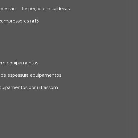
 pressão
inspeção em caldeiras
compressores nr13
l em equipamentos
o de espessura equipamentos
equipamentos por ultrassom