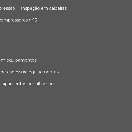
 pressão
inspeção em caldeiras
compressores nr13
l em equipamentos
o de espessura equipamentos
equipamentos por ultrassom