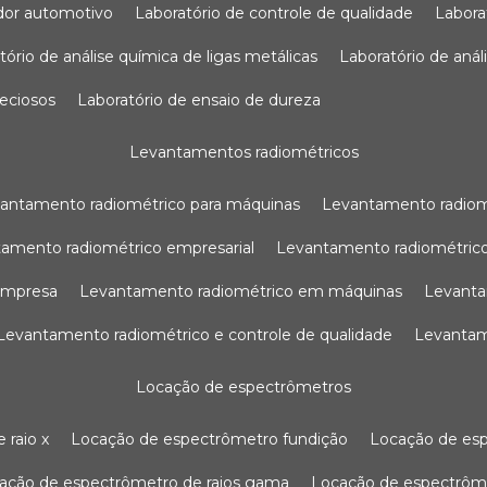
sador automotivo
laboratório de controle de qualidade
labor
atório de análise química de ligas metálicas
laboratório de aná
reciosos
laboratório de ensaio de dureza
levantamentos radiométricos
vantamento radiométrico para máquinas
levantamento radio
tamento radiométrico empresarial
levantamento radiométrico
 empresa
levantamento radiométrico em máquinas
levant
levantamento radiométrico e controle de qualidade
levanta
locação de espectrômetros
 raio x
locação de espectrômetro fundição
locação de es
cação de espectrômetro de raios gama
locação de espectrôm