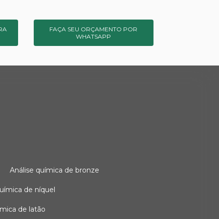
RA
FAÇA SEU ORÇAMENTO POR
WHATSAPP
o
análise química de bronze
 química de níquel
uímica de latão