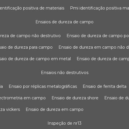
dentificação positiva de materiais
pmi identificação positiva ma
ensaios de dureza de campo
dureza de campo não destrutivo
ensaio de dureza de campo po
nsaio de dureza para campo
ensaio de dureza em campo não d
nsaio de dureza de campo em metal
ensaio de dureza de cam
ensaios não destrutivos
ia
ensaio por réplicas metalográficas
ensaio de ferrita delta
pectrometria em campo
ensaio de dureza shore
ensaio de 
eza vickers
ensaio de dureza em campo
inspeção de nr13