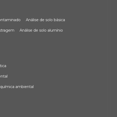
 contaminado
análise de solo básica
ostragem
análise de solo alumínio
tica
ental
e química ambiental