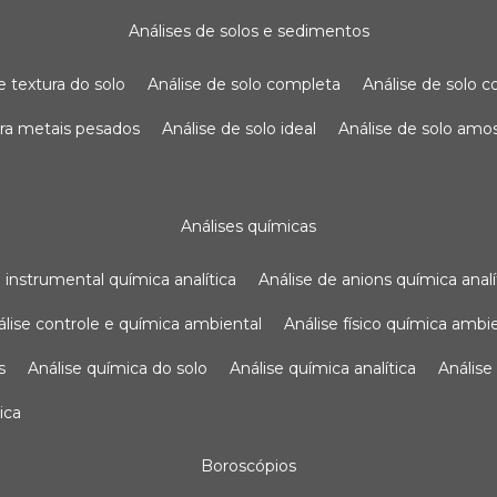
análises de solos e sedimentos
de textura do solo
análise de solo completa
análise de solo
para metais pesados
análise de solo ideal
análise de solo am
análises químicas
se instrumental química analítica
análise de anions química analí
nálise controle e química ambiental
análise físico química ambi
s
análise química do solo
análise química analítica
anális
ica
boroscópios