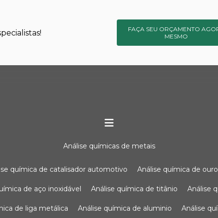
FAÇA SEU ORÇAMENTO AGO
ecialistas!
MESMO
análise químicas de metais
lise química de catalisador automotivo
análise química de our
química de aço inoxidável
análise química de titânio
análise
ímica de liga metálica
análise química de aluminio
análise q