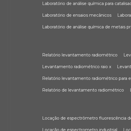
laboratório de análise química para catali
laboratório de ensaios mecânicos
labor
laboratório de análise química de metais p
relatório levantamento radiométrico
le
levantamento radiométrico raio x
levan
relatório levantamento radiométrico para
relatório de levantamento radiométrico
locação de espectrômetro fluorescência de
locação de espectrometro industrial
lo