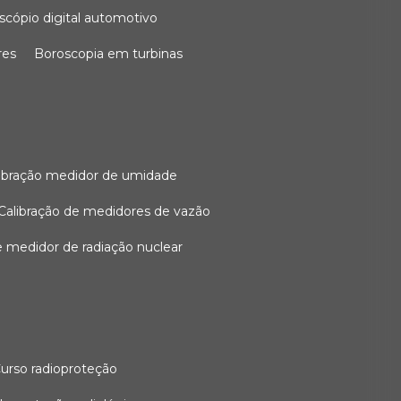
oscópio digital automotivo
res
boroscopia em turbinas
alibração medidor de umidade
calibração de medidores de vazão
de medidor de radiação nuclear
curso radioproteção