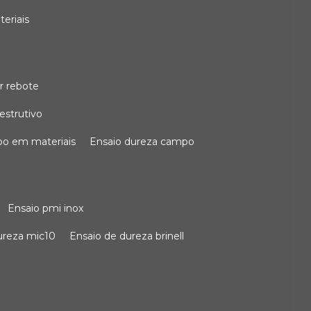
teriais
r rebote
estrutivo
po em materiais
ensaio dureza campo
ensaio pmi inox
dureza mic10
ensaio de dureza brinell