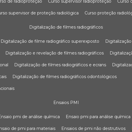
urso de radioproteção
curso supervisor radioproteção
curso
curso supervisor de proteção radiológica
curso proteção radioló
digitalização de filmes radiográficos
digitalização de filme radiográfico superexposto
digitalizaçã
digitalização e revelação de filmes radiográficos
digitaliz
ional
digitalização de filmes radiográficos e ecrans
digitali
cais
digitalização de filmes radiográficos odontológicos
ncionais
ensaios PMI
ensaio pmi de análise química
ensaio pmi para análise química
ensaio de pmi para materiais
ensaios de pmi não destrutivos