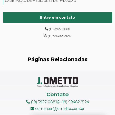
CALIBRAÇÃO DE MEDIDORES DE RADIAÇÃO
CURSOS DE PROTEÇÃO RADIOLÓGICA
Entre em contato
DIGITALIZAÇÃO DE FILMES RADIOGRÁFICOS
(19) 3927-0881
ENSAIOS DE DUREZA DE CAMPO
(19) 99482-2124
INSPEÇÃO DE NR13
LEVANTAMENTOS RADIOMÉTRICOS
Páginas Relacionadas
LOCAÇÃO DE ESPECTRÔMETROS
MANUTENÇÃO DE MEDIDORES DE RADIAÇÃO
MANUTENÇÃO EM ESPECTRÔMETROS
Contato
MEDIÇÃO DE FERRITA
(19) 3927-0881
(19) 99482-2124
comercial@jometto.com.br
RADIOGRAFIA INDUSTRIAL