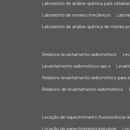
laboratório de análise química para catali
laboratório de ensaios mecânicos
labor
laboratório de análise química de metais p
relatório levantamento radiométrico
le
levantamento radiométrico raio x
levan
relatório levantamento radiométrico para
relatório de levantamento radiométrico
locação de espectrômetro fluorescência de
locação de espectrometro industrial
lo