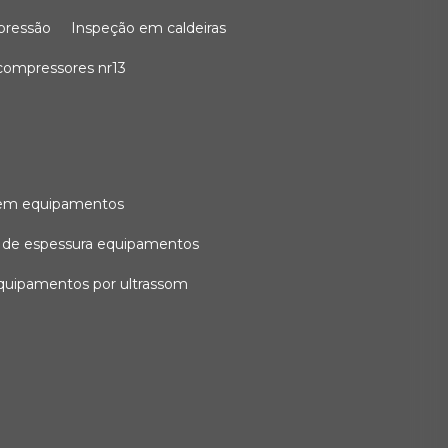
 pressão
inspeção em caldeiras
compressores nr13
l em equipamentos
o de espessura equipamentos
equipamentos por ultrassom