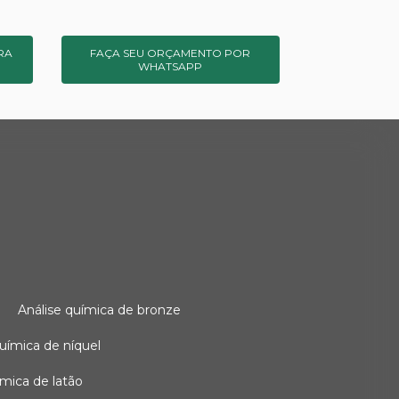
RA
FAÇA SEU ORÇAMENTO POR
WHATSAPP
o
análise química de bronze
 química de níquel
uímica de latão