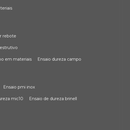
teriais
r rebote
estrutivo
po em materiais
ensaio dureza campo
ensaio pmi inox
dureza mic10
ensaio de dureza brinell