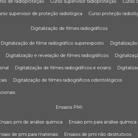
urso de radioproteção
curso supervisor radioproteção
curso
curso supervisor de proteção radiológica
curso proteção radioló
digitalização de filmes radiográficos
digitalização de filme radiográfico superexposto
digitalizaçã
digitalização e revelação de filmes radiográficos
digitaliz
ional
digitalização de filmes radiográficos e ecrans
digitali
cais
digitalização de filmes radiográficos odontológicos
ncionais
ensaios PMI
ensaio pmi de análise química
ensaio pmi para análise química
ensaio de pmi para materiais
ensaios de pmi não destrutivos