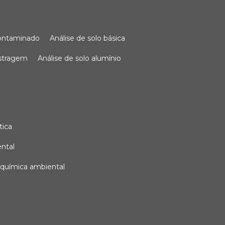
 contaminado
análise de solo básica
ostragem
análise de solo alumínio
tica
ental
e química ambiental