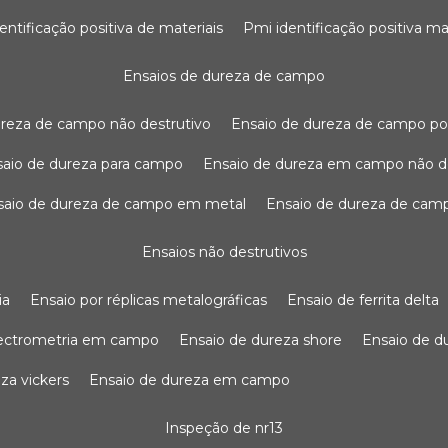
dentificação positiva de materiais
pmi identificação positiva ma
ensaios de dureza de campo
dureza de campo não destrutivo
ensaio de dureza de campo po
nsaio de dureza para campo
ensaio de dureza em campo não d
nsaio de dureza de campo em metal
ensaio de dureza de cam
ensaios não destrutivos
ia
ensaio por réplicas metalográficas
ensaio de ferrita delta
pectrometria em campo
ensaio de dureza shore
ensaio de 
eza vickers
ensaio de dureza em campo
inspeção de nr13