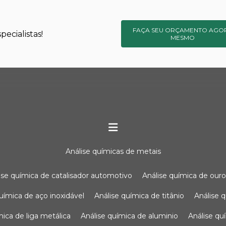
FAÇA SEU ORÇAMENTO AGO
ecialistas!
MESMO
análise químicas de metais
lise química de catalisador automotivo
análise química de our
química de aço inoxidável
análise química de titânio
análise
ímica de liga metálica
análise química de aluminio
análise q