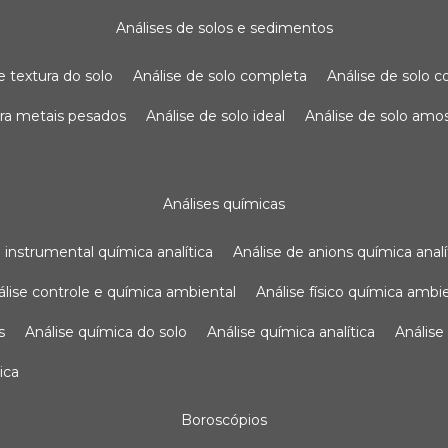
análises de solos e sedimentos
de textura do solo
análise de solo completa
análise de solo
para metais pesados
análise de solo ideal
análise de solo am
análises químicas
se instrumental química analítica
análise de anions química analí
nálise controle e química ambiental
análise físico química ambi
s
análise química do solo
análise química analítica
anális
ica
boroscópios