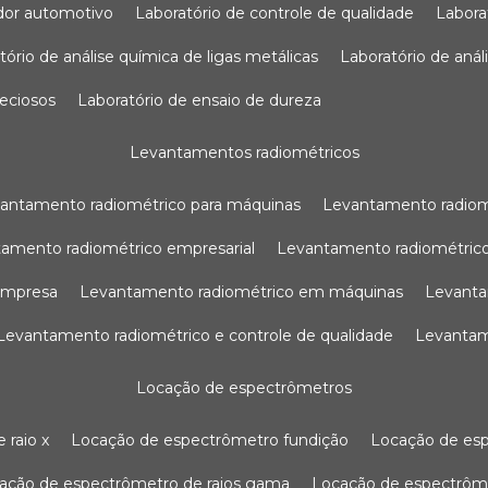
sador automotivo
laboratório de controle de qualidade
labor
atório de análise química de ligas metálicas
laboratório de aná
reciosos
laboratório de ensaio de dureza
levantamentos radiométricos
vantamento radiométrico para máquinas
levantamento radio
tamento radiométrico empresarial
levantamento radiométrico
 empresa
levantamento radiométrico em máquinas
levant
levantamento radiométrico e controle de qualidade
levanta
locação de espectrômetros
 raio x
locação de espectrômetro fundição
locação de es
cação de espectrômetro de raios gama
locação de espectrôm