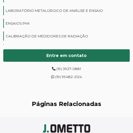
LABORATÓRIO METALÚRGICO DE ANÁLISE E ENSAIO
ENSAIOS PMI
CALIBRAÇÃO DE MEDIDORES DE RADIAÇÃO
CURSOS DE PROTEÇÃO RADIOLÓGICA
Entre em contato
DIGITALIZAÇÃO DE FILMES RADIOGRÁFICOS
(19) 3927-0881
ENSAIOS DE DUREZA DE CAMPO
(19) 99482-2124
INSPEÇÃO DE NR13
LEVANTAMENTOS RADIOMÉTRICOS
Páginas Relacionadas
LOCAÇÃO DE ESPECTRÔMETROS
MANUTENÇÃO DE MEDIDORES DE RADIAÇÃO