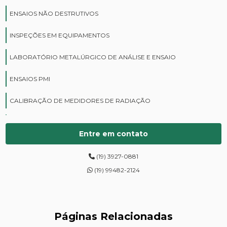
ENSAIOS NÃO DESTRUTIVOS
INSPEÇÕES EM EQUIPAMENTOS
LABORATÓRIO METALÚRGICO DE ANÁLISE E ENSAIO
ENSAIOS PMI
CALIBRAÇÃO DE MEDIDORES DE RADIAÇÃO
CURSOS DE PROTEÇÃO RADIOLÓGICA
Entre em contato
DIGITALIZAÇÃO DE FILMES RADIOGRÁFICOS
(19) 3927-0881
ENSAIOS DE DUREZA DE CAMPO
(19) 99482-2124
INSPEÇÃO DE NR13
LEVANTAMENTOS RADIOMÉTRICOS
Páginas Relacionadas