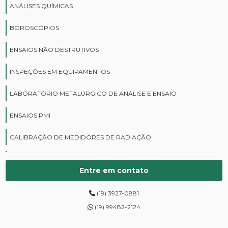
ANÁLISES QUÍMICAS
BOROSCÓPIOS
ENSAIOS NÃO DESTRUTIVOS
INSPEÇÕES EM EQUIPAMENTOS
LABORATÓRIO METALÚRGICO DE ANÁLISE E ENSAIO
ENSAIOS PMI
CALIBRAÇÃO DE MEDIDORES DE RADIAÇÃO
CURSOS DE PROTEÇÃO RADIOLÓGICA
Entre em contato
DIGITALIZAÇÃO DE FILMES RADIOGRÁFICOS
(19) 3927-0881
ENSAIOS DE DUREZA DE CAMPO
(19) 99482-2124
INSPEÇÃO DE NR13