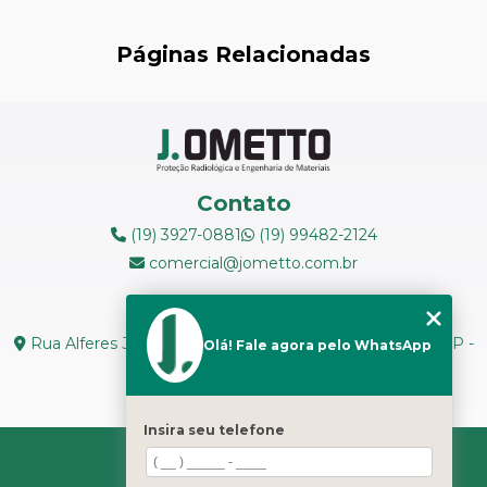
LEVANTAMENTOS RADIOMÉTRICOS
Páginas Relacionadas
LOCAÇÃO DE ESPECTRÔMETROS
MANUTENÇÃO DE MEDIDORES DE RADIAÇÃO
MANUTENÇÃO EM ESPECTRÔMETROS
Contato
MEDIÇÃO DE FERRITA
(19) 3927-0881
(19) 99482-2124
comercial@jometto.com.br
RADIOGRAFIA INDUSTRIAL
Endereço
RADIOPROTEÇÃO
Rua Alferes José Caetano, N 1665 - Centro Piracicaba - SP -
Olá! Fale agora pelo WhatsApp
CEP: 13400-126
RÉPLICAS METALOGRÁFICAS
Seg. a Sex: 8h ás 18h
TESTES NÃO DESTRUTIVOS
Insira seu telefone
HOME
TRANSPORTE DE REJEITOS RADIOATIVOS
SOBRE NÓS