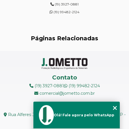
(19) 3927-0881
ENSAIOS DE DUREZA DE CAMPO
(19) 99482-2124
INSPEÇÃO DE NR13
LEVANTAMENTOS RADIOMÉTRICOS
Páginas Relacionadas
LOCAÇÃO DE ESPECTRÔMETROS
MANUTENÇÃO DE MEDIDORES DE RADIAÇÃO
MANUTENÇÃO EM ESPECTRÔMETROS
Contato
MEDIÇÃO DE FERRITA
(19) 3927-0881
(19) 99482-2124
comercial@jometto.com.br
RADIOGRAFIA INDUSTRIAL
Endereço
RADIOPROTEÇÃO
Rua Alferes José Caetano, N 1665 - Centro Piracicaba - SP -
Olá! Fale agora pelo WhatsApp
CEP: 13400-126
RÉPLICAS METALOGRÁFICAS
Seg. a Sex: 8h ás 18h