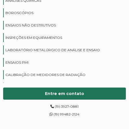
ANÁLISES QUÍMICAS
BOROSCÓPIOS
ENSAIOS NÃO DESTRUTIVOS
INSPEÇÕES EM EQUIPAMENTOS
LABORATÓRIO METALÚRGICO DE ANÁLISE E ENSAIO
ENSAIOS PMI
CALIBRAÇÃO DE MEDIDORES DE RADIAÇÃO
CURSOS DE PROTEÇÃO RADIOLÓGICA
Entre em contato
DIGITALIZAÇÃO DE FILMES RADIOGRÁFICOS
(19) 3927-0881
ENSAIOS DE DUREZA DE CAMPO
(19) 99482-2124
INSPEÇÃO DE NR13