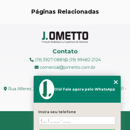
LEVANTAMENTOS RADIOMÉTRICOS
Páginas Relacionadas
LOCAÇÃO DE ESPECTRÔMETROS
MANUTENÇÃO DE MEDIDORES DE RADIAÇÃO
MANUTENÇÃO EM ESPECTRÔMETROS
Contato
MEDIÇÃO DE FERRITA
(19) 3927-0881
(19) 99482-2124
comercial@jometto.com.br
RADIOGRAFIA INDUSTRIAL
Endereço
RADIOPROTEÇÃO
Rua Alferes José Caetano, N 1665 - Centro Piracicaba - SP -
Olá! Fale agora pelo WhatsApp
CEP: 13400-126
RÉPLICAS METALOGRÁFICAS
Seg. a Sex: 8h ás 18h
TESTES NÃO DESTRUTIVOS
Insira seu telefone
HOME
TRANSPORTE DE REJEITOS RADIOATIVOS
SOBRE NÓS