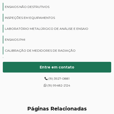
ENSAIOS NÃO DESTRUTIVOS
INSPEÇÕES EM EQUIPAMENTOS
LABORATÓRIO METALÚRGICO DE ANÁLISE E ENSAIO
ENSAIOS PMI
CALIBRAÇÃO DE MEDIDORES DE RADIAÇÃO
CURSOS DE PROTEÇÃO RADIOLÓGICA
Entre em contato
DIGITALIZAÇÃO DE FILMES RADIOGRÁFICOS
(19) 3927-0881
ENSAIOS DE DUREZA DE CAMPO
(19) 99482-2124
INSPEÇÃO DE NR13
LEVANTAMENTOS RADIOMÉTRICOS
Páginas Relacionadas