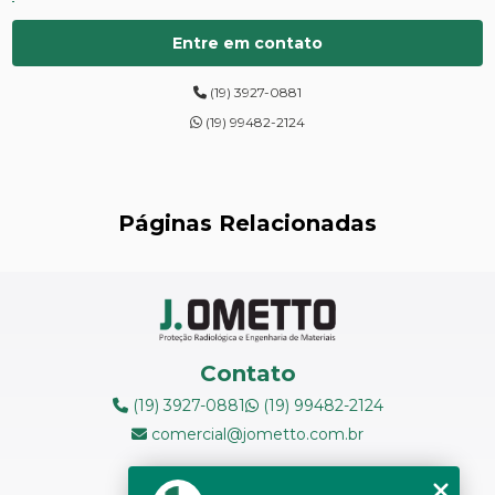
CURSOS DE PROTEÇÃO RADIOLÓGICA
Entre em contato
DIGITALIZAÇÃO DE FILMES RADIOGRÁFICOS
(19) 3927-0881
ENSAIOS DE DUREZA DE CAMPO
(19) 99482-2124
INSPEÇÃO DE NR13
LEVANTAMENTOS RADIOMÉTRICOS
Páginas Relacionadas
LOCAÇÃO DE ESPECTRÔMETROS
MANUTENÇÃO DE MEDIDORES DE RADIAÇÃO
MANUTENÇÃO EM ESPECTRÔMETROS
Contato
MEDIÇÃO DE FERRITA
(19) 3927-0881
(19) 99482-2124
comercial@jometto.com.br
RADIOGRAFIA INDUSTRIAL
Endereço
RADIOPROTEÇÃO