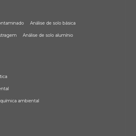
 contaminado
análise de solo básica
ostragem
análise de solo alumínio
tica
ental
e química ambiental