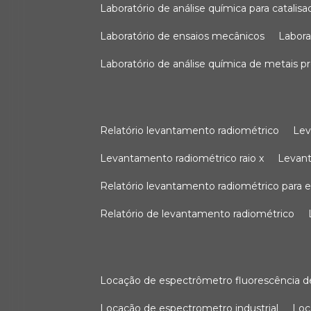
laboratório de análise química para catali
laboratório de ensaios mecânicos
labor
laboratório de análise química de metais p
relatório levantamento radiométrico
le
levantamento radiométrico raio x
levan
relatório levantamento radiométrico para
relatório de levantamento radiométrico
locação de espectrômetro fluorescência de
locação de espectrometro industrial
lo