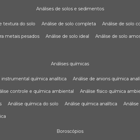
análises de solos e sedimentos
de textura do solo
análise de solo completa
análise de solo
para metais pesados
análise de solo ideal
análise de solo am
análises químicas
se instrumental química analítica
análise de anions química analí
nálise controle e química ambiental
análise físico química ambi
s
análise química do solo
análise química analítica
anális
ica
boroscópios