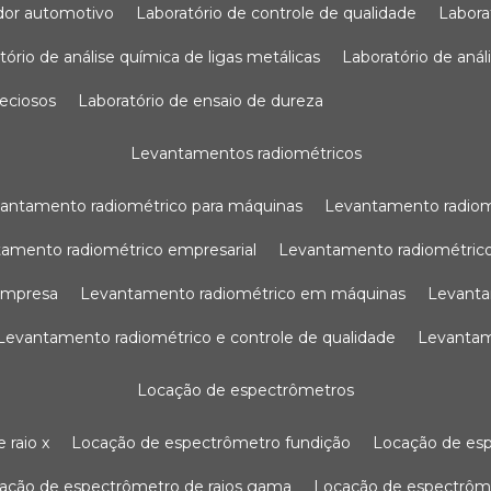
sador automotivo
laboratório de controle de qualidade
labor
atório de análise química de ligas metálicas
laboratório de aná
reciosos
laboratório de ensaio de dureza
levantamentos radiométricos
vantamento radiométrico para máquinas
levantamento radio
tamento radiométrico empresarial
levantamento radiométrico
 empresa
levantamento radiométrico em máquinas
levant
levantamento radiométrico e controle de qualidade
levanta
locação de espectrômetros
 raio x
locação de espectrômetro fundição
locação de es
cação de espectrômetro de raios gama
locação de espectrôm