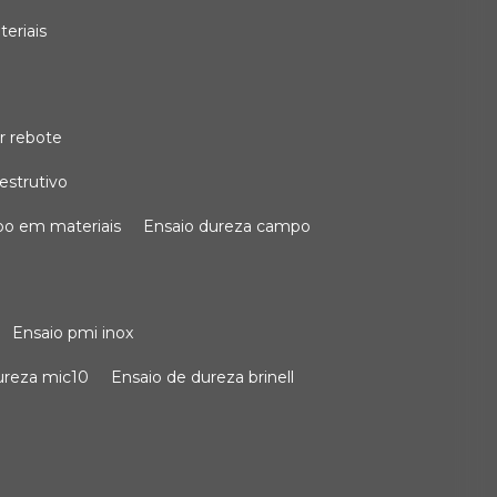
teriais
r rebote
estrutivo
po em materiais
ensaio dureza campo
ensaio pmi inox
dureza mic10
ensaio de dureza brinell