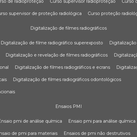
urso de radioproteção
curso supervisor radioproteção
curso
curso supervisor de proteção radiológica
curso proteção radioló
digitalização de filmes radiográficos
digitalização de filme radiográfico superexposto
digitalizaçã
digitalização e revelação de filmes radiográficos
digitaliz
ional
digitalização de filmes radiográficos e ecrans
digitali
cais
digitalização de filmes radiográficos odontológicos
ncionais
ensaios PMI
ensaio pmi de análise química
ensaio pmi para análise química
ensaio de pmi para materiais
ensaios de pmi não destrutivos