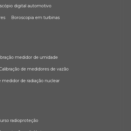
oscópio digital automotivo
res
boroscopia em turbinas
alibração medidor de umidade
calibração de medidores de vazão
de medidor de radiação nuclear
curso radioproteção