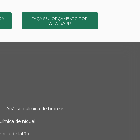
RA
FAÇA SEU ORÇAMENTO POR
WHATSAPP
o
análise química de bronze
 química de níquel
uímica de latão