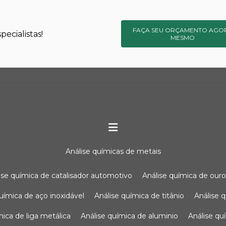
FAÇA SEU ORÇAMENTO AGO
ecialistas!
MESMO
análise químicas de metais
lise química de catalisador automotivo
análise química de our
química de aço inoxidável
análise química de titânio
análise
ímica de liga metálica
análise química de aluminio
análise q