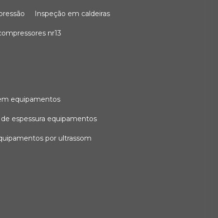
 pressão
inspeção em caldeiras
compressores nr13
l em equipamentos
o de espessura equipamentos
equipamentos por ultrassom