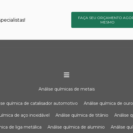
FAÇA SEU ORÇAMENTO AGO
ecialistas!
MESMO
análise químicas de metais
lise química de catalisador automotivo
análise química de our
química de aço inoxidável
análise química de titânio
análise
ímica de liga metálica
análise química de aluminio
análise q