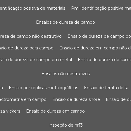
dentificação positiva de materiais
pmi identificação positiva ma
ensaios de dureza de campo
dureza de campo não destrutivo
ensaio de dureza de campo po
nsaio de dureza para campo
ensaio de dureza em campo não d
nsaio de dureza de campo em metal
ensaio de dureza de cam
ensaios não destrutivos
ia
ensaio por réplicas metalográficas
ensaio de ferrita delta
pectrometria em campo
ensaio de dureza shore
ensaio de 
eza vickers
ensaio de dureza em campo
inspeção de nr13