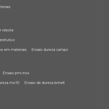
teriais
r rebote
estrutivo
po em materiais
ensaio dureza campo
ensaio pmi inox
dureza mic10
ensaio de dureza brinell