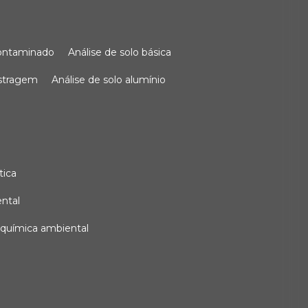
 contaminado
análise de solo básica
ostragem
análise de solo alumínio
tica
ental
e química ambiental