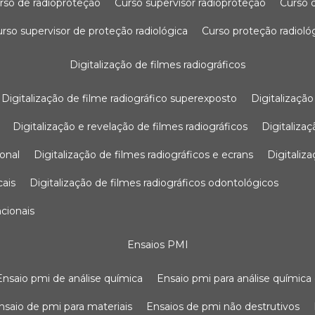
urso de radioproteção
curso supervisor radioproteção
curso
curso supervisor de proteção radiológica
curso proteção radioló
digitalização de filmes radiográficos
digitalização de filme radiográfico superexposto
digitalizaçã
digitalização e revelação de filmes radiográficos
digitaliz
ional
digitalização de filmes radiográficos e ecrans
digitali
cais
digitalização de filmes radiográficos odontológicos
ncionais
ensaios PMI
ensaio pmi de análise química
ensaio pmi para análise química
ensaio de pmi para materiais
ensaios de pmi não destrutivos