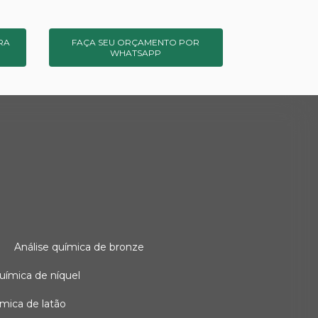
RA
FAÇA SEU ORÇAMENTO POR
WHATSAPP
o
análise química de bronze
 química de níquel
uímica de latão