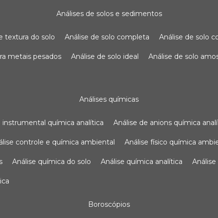
análises de solos e sedimentos
de textura do solo
análise de solo completa
análise de solo
para metais pesados
análise de solo ideal
análise de solo am
análises químicas
se instrumental química analítica
análise de anions química analí
nálise controle e química ambiental
análise físico química ambi
s
análise química do solo
análise química analítica
anális
ica
boroscópios