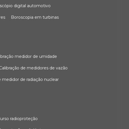
oscópio digital automotivo
res
boroscopia em turbinas
alibração medidor de umidade
calibração de medidores de vazão
de medidor de radiação nuclear
curso radioproteção