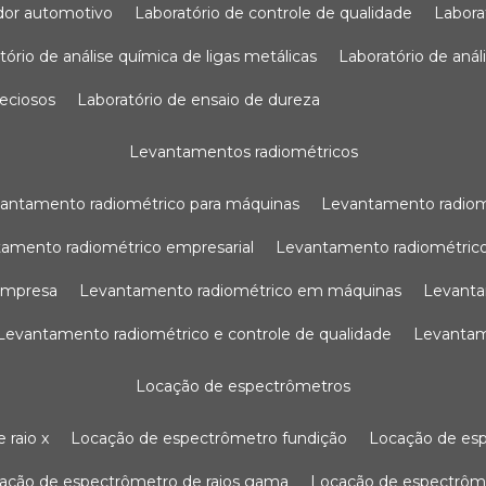
sador automotivo
laboratório de controle de qualidade
labor
atório de análise química de ligas metálicas
laboratório de aná
reciosos
laboratório de ensaio de dureza
levantamentos radiométricos
vantamento radiométrico para máquinas
levantamento radio
tamento radiométrico empresarial
levantamento radiométrico
 empresa
levantamento radiométrico em máquinas
levant
levantamento radiométrico e controle de qualidade
levanta
locação de espectrômetros
 raio x
locação de espectrômetro fundição
locação de es
cação de espectrômetro de raios gama
locação de espectrôm