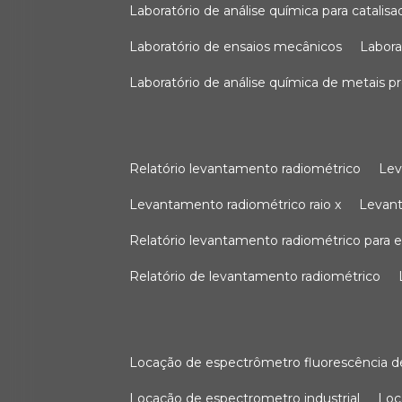
laboratório de análise química para catali
laboratório de ensaios mecânicos
labor
laboratório de análise química de metais p
relatório levantamento radiométrico
le
levantamento radiométrico raio x
levan
relatório levantamento radiométrico para
relatório de levantamento radiométrico
locação de espectrômetro fluorescência de
locação de espectrometro industrial
lo