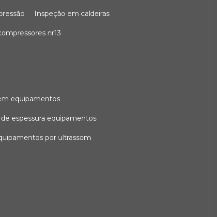
 pressão
inspeção em caldeiras
compressores nr13
l em equipamentos
o de espessura equipamentos
equipamentos por ultrassom