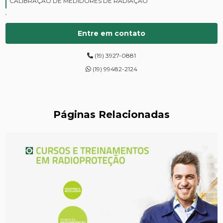
CALIBRAÇÃO DE MEDIDORES DE RADIAÇÃO
CURSOS DE PROTEÇÃO RADIOLÓGICA
Entre em contato
DIGITALIZAÇÃO DE FILMES RADIOGRÁFICOS
(19) 3927-0881
ENSAIOS DE DUREZA DE CAMPO
(19) 99482-2124
INSPEÇÃO DE NR13
LEVANTAMENTOS RADIOMÉTRICOS
Páginas Relacionadas
LOCAÇÃO DE ESPECTRÔMETROS
MANUTENÇÃO DE MEDIDORES DE RADIAÇÃO
MANUTENÇÃO EM ESPECTRÔMETROS
MEDIÇÃO DE FERRITA
RADIOGRAFIA INDUSTRIAL