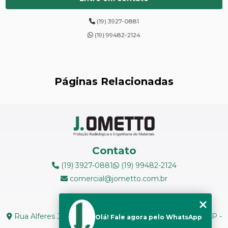
DIGITALIZAÇÃO DE FILMES RADIOGRÁFICOS
(19) 3927-0881
ENSAIOS DE DUREZA DE CAMPO
(19) 99482-2124
INSPEÇÃO DE NR13
LEVANTAMENTOS RADIOMÉTRICOS
Páginas Relacionadas
LOCAÇÃO DE ESPECTRÔMETROS
MANUTENÇÃO DE MEDIDORES DE RADIAÇÃO
MANUTENÇÃO EM ESPECTRÔMETROS
Contato
MEDIÇÃO DE FERRITA
(19) 3927-0881
(19) 99482-2124
comercial@jometto.com.br
RADIOGRAFIA INDUSTRIAL
Endereço
RADIOPROTEÇÃO
Rua Alferes José Caetano, N 1665 - Centro Piracicaba - SP -
Olá! Fale agora pelo WhatsApp
CEP: 13400-126
RÉPLICAS METALOGRÁFICAS