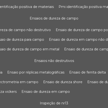
dentificação positiva de materiais
pmi identificação positiva ma
ensaios de dureza de campo
dureza de campo não destrutivo
ensaio de dureza de campo po
nsaio de dureza para campo
ensaio de dureza em campo não d
nsaio de dureza de campo em metal
ensaio de dureza de cam
ensaios não destrutivos
ia
ensaio por réplicas metalográficas
ensaio de ferrita delta
pectrometria em campo
ensaio de dureza shore
ensaio de 
eza vickers
ensaio de dureza em campo
inspeção de nr13