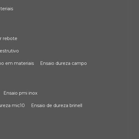
teriais
r rebote
estrutivo
po em materiais
ensaio dureza campo
ensaio pmi inox
dureza mic10
ensaio de dureza brinell