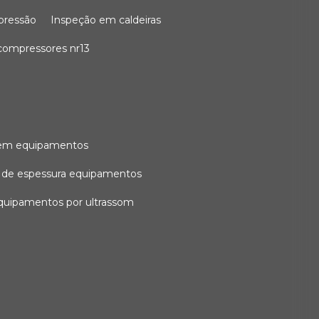
 pressão
inspeção em caldeiras
compressores nr13
l em equipamentos
o de espessura equipamentos
equipamentos por ultrassom