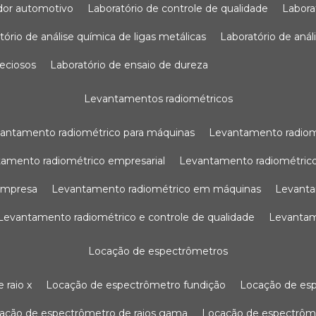
sador automotivo
laboratório de controle de qualidade
labor
atório de análise química de ligas metálicas
laboratório de aná
reciosos
laboratório de ensaio de dureza
levantamentos radiométricos
vantamento radiométrico para máquinas
levantamento radio
tamento radiométrico empresarial
levantamento radiométrico
 empresa
levantamento radiométrico em máquinas
levant
levantamento radiométrico e controle de qualidade
levanta
locação de espectrômetros
 raio x
locação de espectrômetro fundição
locação de es
cação de espectrômetro de raios gama
locação de espectrôm