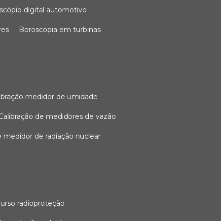
oscópio digital automotivo
res
boroscopia em turbinas
alibração medidor de umidade
calibração de medidores de vazão
de medidor de radiação nuclear
curso radioproteção