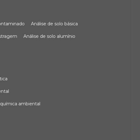
 contaminado
análise de solo básica
ostragem
análise de solo alumínio
tica
ental
e química ambiental