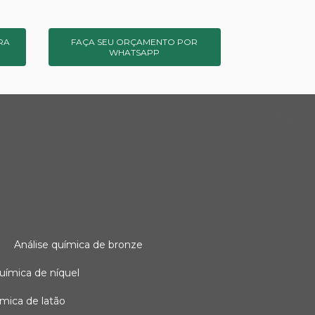
RA
FAÇA SEU ORÇAMENTO POR
WHATSAPP
o
análise química de bronze
 química de níquel
uímica de latão