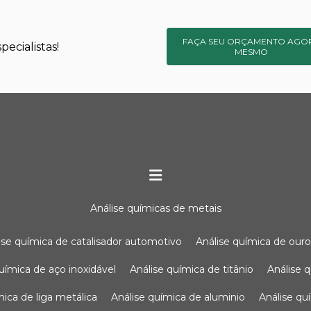
FAÇA SEU ORÇAMENTO AGO
ecialistas!
MESMO
análise químicas de metais
lise química de catalisador automotivo
análise química de our
química de aço inoxidável
análise química de titânio
análise
ímica de liga metálica
análise química de aluminio
análise q