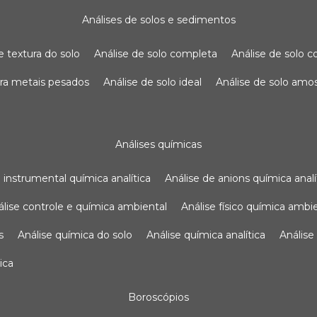
análises de solos e sedimentos
de textura do solo
análise de solo completa
análise de solo
para metais pesados
análise de solo ideal
análise de solo am
análises químicas
se instrumental química analítica
análise de anions química analí
nálise controle e química ambiental
análise físico química ambi
s
análise química do solo
análise química analítica
anális
ica
boroscópios