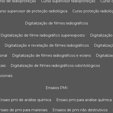
urso de radioproteção
curso supervisor radioproteção
curso
curso supervisor de proteção radiológica
curso proteção radioló
digitalização de filmes radiográficos
digitalização de filme radiográfico superexposto
digitalizaçã
digitalização e revelação de filmes radiográficos
digitaliz
ional
digitalização de filmes radiográficos e ecrans
digitali
cais
digitalização de filmes radiográficos odontológicos
ncionais
ensaios PMI
ensaio pmi de análise química
ensaio pmi para análise química
ensaio de pmi para materiais
ensaios de pmi não destrutivos