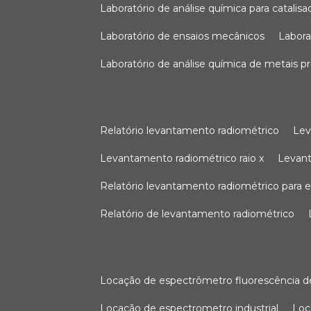
laboratório de análise química para catali
laboratório de ensaios mecânicos
labor
laboratório de análise química de metais p
relatório levantamento radiométrico
le
levantamento radiométrico raio x
levan
relatório levantamento radiométrico para
relatório de levantamento radiométrico
locação de espectrômetro fluorescência de
locação de espectrometro industrial
lo