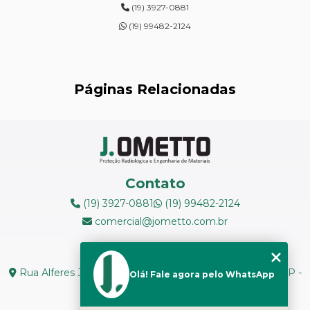
(19) 3927-0881
ENSAIOS DE DUREZA DE CAMPO
(19) 99482-2124
INSPEÇÃO DE NR13
LEVANTAMENTOS RADIOMÉTRICOS
Páginas Relacionadas
LOCAÇÃO DE ESPECTRÔMETROS
MANUTENÇÃO DE MEDIDORES DE RADIAÇÃO
MANUTENÇÃO EM ESPECTRÔMETROS
Contato
MEDIÇÃO DE FERRITA
(19) 3927-0881
(19) 99482-2124
comercial@jometto.com.br
RADIOGRAFIA INDUSTRIAL
Endereço
RADIOPROTEÇÃO
Rua Alferes José Caetano, N 1665 - Centro Piracicaba - SP -
Olá! Fale agora pelo WhatsApp
CEP: 13400-126
RÉPLICAS METALOGRÁFICAS
Seg. a Sex: 8h ás 18h