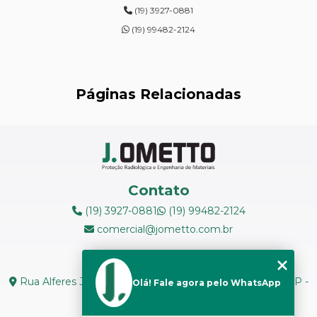
(19) 3927-0881
ENSAIOS DE DUREZA DE CAMPO
(19) 99482-2124
INSPEÇÃO DE NR13
LEVANTAMENTOS RADIOMÉTRICOS
Páginas Relacionadas
LOCAÇÃO DE ESPECTRÔMETROS
MANUTENÇÃO DE MEDIDORES DE RADIAÇÃO
MANUTENÇÃO EM ESPECTRÔMETROS
Contato
MEDIÇÃO DE FERRITA
(19) 3927-0881
(19) 99482-2124
comercial@jometto.com.br
RADIOGRAFIA INDUSTRIAL
Endereço
RADIOPROTEÇÃO
Rua Alferes José Caetano, N 1665 - Centro Piracicaba - SP -
Olá! Fale agora pelo WhatsApp
CEP: 13400-126
RÉPLICAS METALOGRÁFICAS
Seg. a Sex: 8h ás 18h