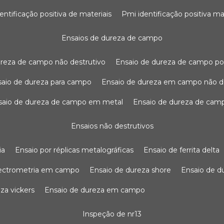
dentificação positiva de materiais
pmi identificação positiva ma
ensaios de dureza de campo
dureza de campo não destrutivo
ensaio de dureza de campo po
nsaio de dureza para campo
ensaio de dureza em campo não d
nsaio de dureza de campo em metal
ensaio de dureza de cam
ensaios não destrutivos
ia
ensaio por réplicas metalográficas
ensaio de ferrita delta
pectrometria em campo
ensaio de dureza shore
ensaio de 
eza vickers
ensaio de dureza em campo
inspeção de nr13