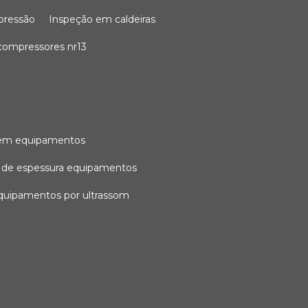
 pressão
inspeção em caldeiras
compressores nr13
l em equipamentos
o de espessura equipamentos
equipamentos por ultrassom