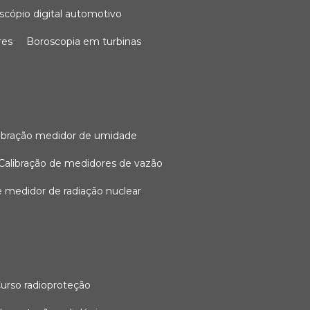
oscópio digital automotivo
res
boroscopia em turbinas
alibração medidor de umidade
calibração de medidores de vazão
de medidor de radiação nuclear
curso radioproteção