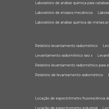
laboratório de análise química para catali
laboratório de ensaios mecânicos
labor
laboratório de análise química de metais p
relatório levantamento radiométrico
le
levantamento radiométrico raio x
levan
relatório levantamento radiométrico para
relatório de levantamento radiométrico
locação de espectrômetro fluorescência de
locação de espectrometro industrial
lo