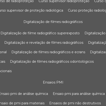
urso de radioproteção
curso supervisor radioproteção
curso
curso supervisor de proteção radiológica
curso proteção radioló
digitalização de filmes radiográficos
digitalização de filme radiográfico superexposto
digitalizaçã
digitalização e revelação de filmes radiográficos
digitaliz
ional
digitalização de filmes radiográficos e ecrans
digitali
cais
digitalização de filmes radiográficos odontológicos
ncionais
ensaios PMI
ensaio pmi de análise química
ensaio pmi para análise química
ensaio de pmi para materiais
ensaios de pmi não destrutivos