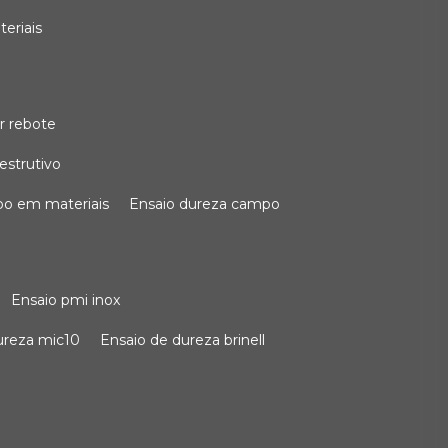
teriais
r rebote
estrutivo
po em materiais
ensaio dureza campo
ensaio pmi inox
dureza mic10
ensaio de dureza brinell