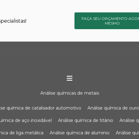
FAÇA SEU ORÇAMENTO AGO
ecialistas!
MESMO
análise químicas de metais
lise química de catalisador automotivo
análise química de our
química de aço inoxidável
análise química de titânio
análise
ímica de liga metálica
análise química de aluminio
análise q