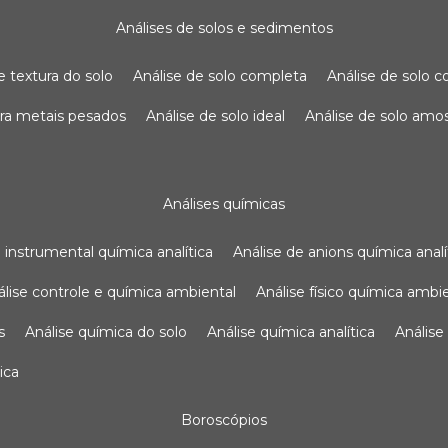
análises de solos e sedimentos
de textura do solo
análise de solo completa
análise de solo
para metais pesados
análise de solo ideal
análise de solo am
análises químicas
se instrumental química analítica
análise de anions química analí
nálise controle e química ambiental
análise físico química ambi
s
análise química do solo
análise química analítica
anális
ica
boroscópios