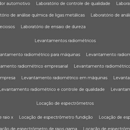
sador automotivo
laboratório de controle de qualidade
labor
atório de análise química de ligas metálicas
laboratório de aná
reciosos
laboratório de ensaio de dureza
levantamentos radiométricos
vantamento radiométrico para máquinas
levantamento radio
tamento radiométrico empresarial
levantamento radiométrico
 empresa
levantamento radiométrico em máquinas
levant
levantamento radiométrico e controle de qualidade
levanta
locação de espectrômetros
 raio x
locação de espectrômetro fundição
locação de es
cação de espectrômetro de raios gama
locação de espectrôm