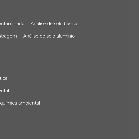
 contaminado
análise de solo básica
ostragem
análise de solo alumínio
tica
ental
e química ambiental