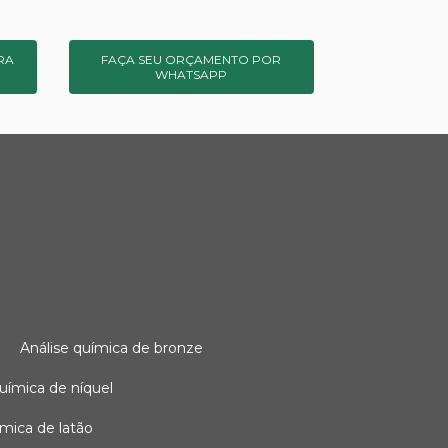
RA
FAÇA SEU ORÇAMENTO POR
WHATSAPP
o
análise química de bronze
 química de níquel
uímica de latão