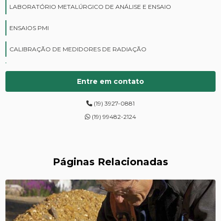
LABORATÓRIO METALÚRGICO DE ANÁLISE E ENSAIO
ENSAIOS PMI
CALIBRAÇÃO DE MEDIDORES DE RADIAÇÃO
CURSOS DE PROTEÇÃO RADIOLÓGICA
Entre em contato
DIGITALIZAÇÃO DE FILMES RADIOGRÁFICOS
(19) 3927-0881
ENSAIOS DE DUREZA DE CAMPO
(19) 99482-2124
INSPEÇÃO DE NR13
LEVANTAMENTOS RADIOMÉTRICOS
Páginas Relacionadas
LOCAÇÃO DE ESPECTRÔMETROS
MANUTENÇÃO DE MEDIDORES DE RADIAÇÃO
MANUTENÇÃO EM ESPECTRÔMETROS