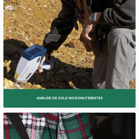
MEDIÇÃO DE FERRITA
RADIOGRAFIA INDUSTRIAL
RADIOPROTEÇÃO
RÉPLICAS METALOGRÁFICAS
TESTES NÃO DESTRUTIVOS
TRANSPORTE DE REJEITOS RADIOATIVOS
ANÁLISE DE SOLO MICRONUTRIENTES