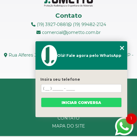
Contato
(19) 3927-0881
(19) 99482-2124
comercial@jometto.com.br
Endereço
Rua Alferes José Caetano, N 1665 - Centro Piracicaba - SP -
Olá! Fale agora pelo WhatsApp
CEP: 13400-126
Seg. a Sex: 8h ás 18h
Insira seu telefone
HOME
SOBRE NÓS
SERVIÇOS
INICIAR CONVERSA
CATEGORIAS
CONTATO
1
MAPA DO SITE