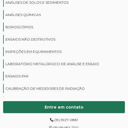
ANÁLISES DE SOLOS E SEDIMENTOS
ANÁLISES QUÍMICAS
BOROSCÓPIOS
ENSAIOS NÃO DESTRUTIVOS
INSPEÇÕES EM EQUIPAMENTOS
LABORATÓRIO METALÚRGICO DE ANÁLISE E ENSAIO
ENSAIOS PMI
CALIBRAÇÃO DE MEDIDORES DE RADIAÇÃO
CURSOS DE PROTEÇÃO RADIOLÓGICA
Entre em contato
DIGITALIZAÇÃO DE FILMES RADIOGRÁFICOS
(19) 3927-0881
ENSAIOS DE DUREZA DE CAMPO
(19) 99482-2124