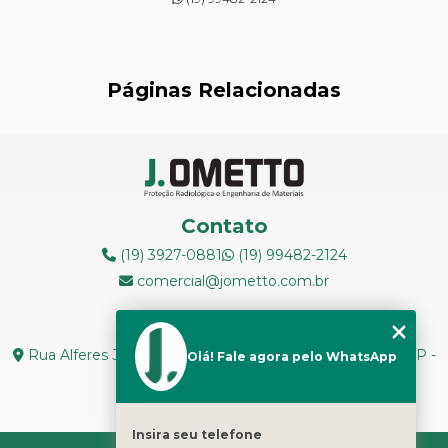
INSPEÇÃO DE NR13
LEVANTAMENTOS RADIOMÉTRICOS
Páginas Relacionadas
LOCAÇÃO DE ESPECTRÔMETROS
MANUTENÇÃO DE MEDIDORES DE RADIAÇÃO
MANUTENÇÃO EM ESPECTRÔMETROS
Contato
MEDIÇÃO DE FERRITA
(19) 3927-0881
(19) 99482-2124
comercial@jometto.com.br
RADIOGRAFIA INDUSTRIAL
Endereço
RADIOPROTEÇÃO
Rua Alferes José Caetano, N 1665 - Centro Piracicaba - SP -
Olá! Fale agora pelo WhatsApp
CEP: 13400-126
RÉPLICAS METALOGRÁFICAS
Seg. a Sex: 8h ás 18h
TESTES NÃO DESTRUTIVOS
Insira seu telefone