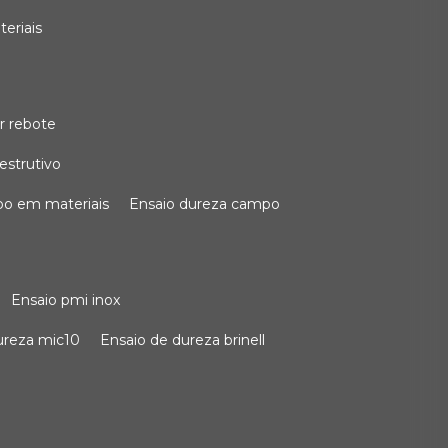
teriais
r rebote
estrutivo
po em materiais
ensaio dureza campo
ensaio pmi inox
dureza mic10
ensaio de dureza brinell