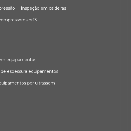
 pressão
inspeção em caldeiras
compressores nr13
l em equipamentos
o de espessura equipamentos
equipamentos por ultrassom