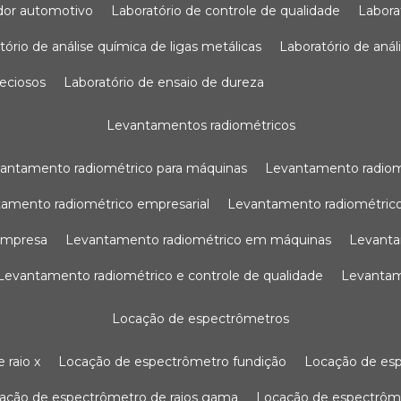
sador automotivo
laboratório de controle de qualidade
labor
atório de análise química de ligas metálicas
laboratório de aná
reciosos
laboratório de ensaio de dureza
levantamentos radiométricos
vantamento radiométrico para máquinas
levantamento radio
tamento radiométrico empresarial
levantamento radiométrico
 empresa
levantamento radiométrico em máquinas
levant
levantamento radiométrico e controle de qualidade
levanta
locação de espectrômetros
 raio x
locação de espectrômetro fundição
locação de es
cação de espectrômetro de raios gama
locação de espectrôm