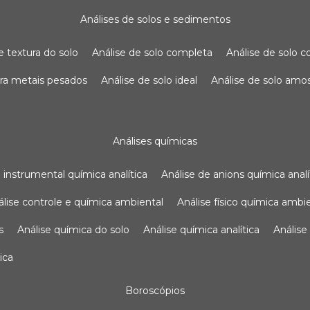
análises de solos e sedimentos
de textura do solo
análise de solo completa
análise de solo
para metais pesados
análise de solo ideal
análise de solo am
análises químicas
se instrumental química analítica
análise de anions química analí
nálise controle e química ambiental
análise físico química ambi
s
análise química do solo
análise química analítica
anális
ica
boroscópios