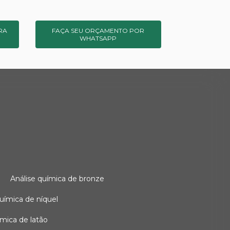
RA
FAÇA SEU ORÇAMENTO POR
WHATSAPP
o
análise química de bronze
 química de níquel
uímica de latão