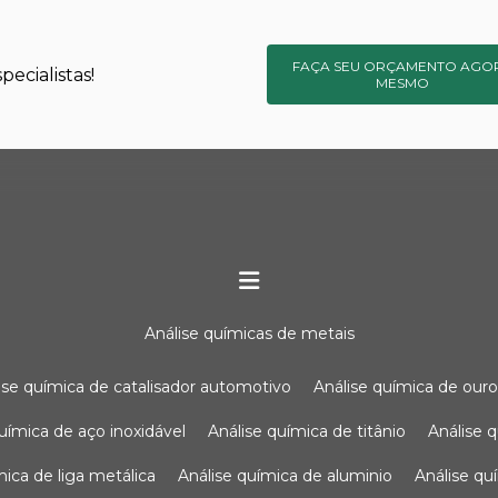
FAÇA SEU ORÇAMENTO AGO
ecialistas!
MESMO
análise químicas de metais
lise química de catalisador automotivo
análise química de our
química de aço inoxidável
análise química de titânio
análise
ímica de liga metálica
análise química de aluminio
análise q