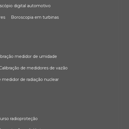
oscópio digital automotivo
res
boroscopia em turbinas
alibração medidor de umidade
calibração de medidores de vazão
de medidor de radiação nuclear
curso radioproteção