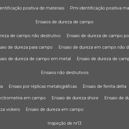
dentificação positiva de materiais
pmi identificação positiva ma
ensaios de dureza de campo
dureza de campo não destrutivo
ensaio de dureza de campo po
nsaio de dureza para campo
ensaio de dureza em campo não d
nsaio de dureza de campo em metal
ensaio de dureza de cam
ensaios não destrutivos
ia
ensaio por réplicas metalográficas
ensaio de ferrita delta
pectrometria em campo
ensaio de dureza shore
ensaio de 
eza vickers
ensaio de dureza em campo
inspeção de nr13