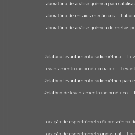
laboratório de análise química para catali
laboratório de ensaios mecânicos
labor
laboratório de análise química de metais p
relatório levantamento radiométrico
le
levantamento radiométrico raio x
levan
relatório levantamento radiométrico para
relatório de levantamento radiométrico
locação de espectrômetro fluorescência de
locação de espectrometro industrial
lo