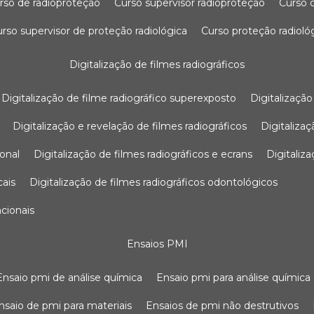
urso de radioproteção
curso supervisor radioproteção
curso
curso supervisor de proteção radiológica
curso proteção radioló
digitalização de filmes radiográficos
digitalização de filme radiográfico superexposto
digitalizaçã
digitalização e revelação de filmes radiográficos
digitaliz
ional
digitalização de filmes radiográficos e ecrans
digitali
cais
digitalização de filmes radiográficos odontológicos
ncionais
ensaios PMI
ensaio pmi de análise química
ensaio pmi para análise química
ensaio de pmi para materiais
ensaios de pmi não destrutivos