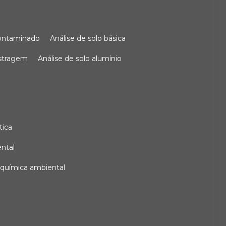
 contaminado
análise de solo básica
ostragem
análise de solo alumínio
tica
ental
e química ambiental