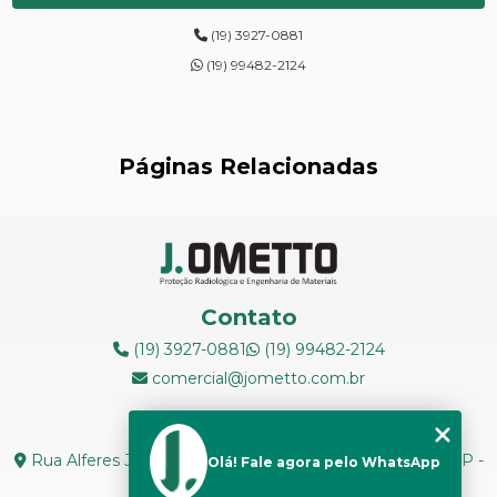
DIGITALIZAÇÃO DE FILMES RADIOGRÁFICOS
(19) 3927-0881
ENSAIOS DE DUREZA DE CAMPO
(19) 99482-2124
INSPEÇÃO DE NR13
LEVANTAMENTOS RADIOMÉTRICOS
Páginas Relacionadas
LOCAÇÃO DE ESPECTRÔMETROS
MANUTENÇÃO DE MEDIDORES DE RADIAÇÃO
MANUTENÇÃO EM ESPECTRÔMETROS
Contato
MEDIÇÃO DE FERRITA
(19) 3927-0881
(19) 99482-2124
comercial@jometto.com.br
RADIOGRAFIA INDUSTRIAL
Endereço
RADIOPROTEÇÃO
Rua Alferes José Caetano, N 1665 - Centro Piracicaba - SP -
Olá! Fale agora pelo WhatsApp
CEP: 13400-126
RÉPLICAS METALOGRÁFICAS