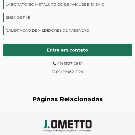
LABORATÓRIO METALÚRGICO DE ANÁLISE E ENSAIO
ENSAIOS PMI
CALIBRAÇÃO DE MEDIDORES DE RADIAÇÃO
CURSOS DE PROTEÇÃO RADIOLÓGICA
Entre em contato
DIGITALIZAÇÃO DE FILMES RADIOGRÁFICOS
(19) 3927-0881
ENSAIOS DE DUREZA DE CAMPO
(19) 99482-2124
INSPEÇÃO DE NR13
LEVANTAMENTOS RADIOMÉTRICOS
Páginas Relacionadas
LOCAÇÃO DE ESPECTRÔMETROS
MANUTENÇÃO DE MEDIDORES DE RADIAÇÃO
MANUTENÇÃO EM ESPECTRÔMETROS