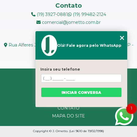
Contato
MEDIÇÃO DE FERRITA
(19) 3927-0881
(19) 99482-2124
comercial@jometto.com.br
RADIOGRAFIA INDUSTRIAL
Endereço
RADIOPROTEÇÃO
Rua Alferes José Caetano, N 1665 - Centro Piracicaba - SP -
Olá! Fale agora pelo WhatsApp
CEP: 13400-126
RÉPLICAS METALOGRÁFICAS
Seg. a Sex: 8h ás 18h
TESTES NÃO DESTRUTIVOS
Insira seu telefone
HOME
TRANSPORTE DE REJEITOS RADIOATIVOS
SOBRE NÓS
SERVIÇOS
INICIAR CONVERSA
CATEGORIAS
CONTATO
1
MAPA DO SITE
Copyright © J. Ometto. (Lei 9610 de 19/02/1998)