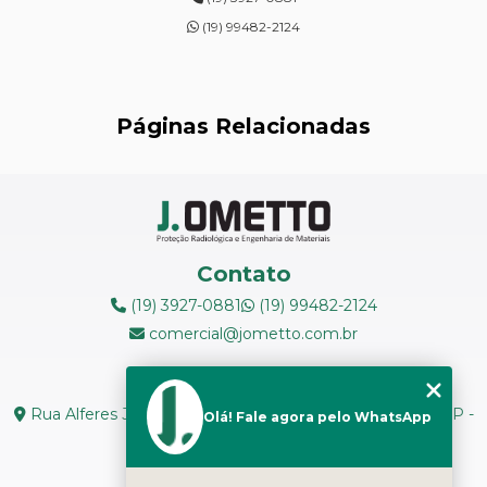
ENSAIOS DE DUREZA DE CAMPO
(19) 99482-2124
INSPEÇÃO DE NR13
LEVANTAMENTOS RADIOMÉTRICOS
Páginas Relacionadas
LOCAÇÃO DE ESPECTRÔMETROS
MANUTENÇÃO DE MEDIDORES DE RADIAÇÃO
MANUTENÇÃO EM ESPECTRÔMETROS
Contato
MEDIÇÃO DE FERRITA
(19) 3927-0881
(19) 99482-2124
comercial@jometto.com.br
RADIOGRAFIA INDUSTRIAL
Endereço
RADIOPROTEÇÃO
Rua Alferes José Caetano, N 1665 - Centro Piracicaba - SP -
Olá! Fale agora pelo WhatsApp
CEP: 13400-126
RÉPLICAS METALOGRÁFICAS
Seg. a Sex: 8h ás 18h
TESTES NÃO DESTRUTIVOS