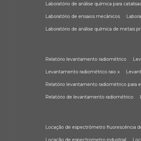
laboratório de análise química para catali
laboratório de ensaios mecânicos
labor
laboratório de análise química de metais p
relatório levantamento radiométrico
le
levantamento radiométrico raio x
levan
relatório levantamento radiométrico para
relatório de levantamento radiométrico
locação de espectrômetro fluorescência de
locação de espectrometro industrial
lo