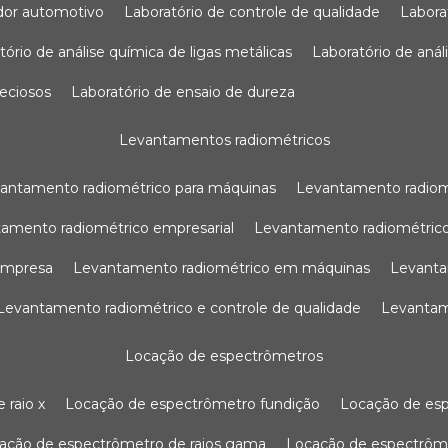
sador automotivo
laboratório de controle de qualidade
labor
atório de análise química de ligas metálicas
laboratório de aná
reciosos
laboratório de ensaio de dureza
levantamentos radiométricos
vantamento radiométrico para máquinas
levantamento radio
tamento radiométrico empresarial
levantamento radiométrico
 empresa
levantamento radiométrico em máquinas
levant
levantamento radiométrico e controle de qualidade
levanta
locação de espectrômetros
 raio x
locação de espectrômetro fundição
locação de es
cação de espectrômetro de raios gama
locação de espectrôm