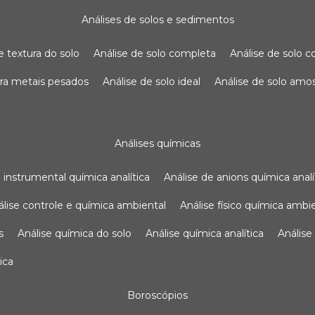
análises de solos e sedimentos
de textura do solo
análise de solo completa
análise de solo
para metais pesados
análise de solo ideal
análise de solo am
análises químicas
se instrumental química analítica
análise de anions química analí
nálise controle e química ambiental
análise físico química ambi
s
análise química do solo
análise química analítica
anális
ica
boroscópios