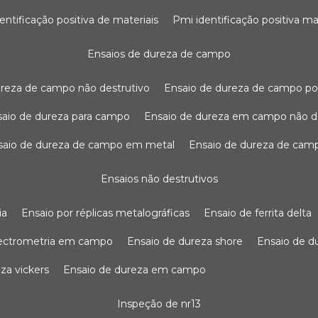
dentificação positiva de materiais
pmi identificação positiva ma
ensaios de dureza de campo
dureza de campo não destrutivo
ensaio de dureza de campo po
nsaio de dureza para campo
ensaio de dureza em campo não d
nsaio de dureza de campo em metal
ensaio de dureza de cam
ensaios não destrutivos
ia
ensaio por réplicas metalográficas
ensaio de ferrita delta
pectrometria em campo
ensaio de dureza shore
ensaio de 
eza vickers
ensaio de dureza em campo
inspeção de nr13