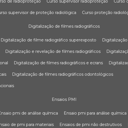
urso de radioproteção
curso supervisor radioproteção
curso
curso supervisor de proteção radiológica
curso proteção radioló
digitalização de filmes radiográficos
digitalização de filme radiográfico superexposto
digitalizaçã
digitalização e revelação de filmes radiográficos
digitaliz
ional
digitalização de filmes radiográficos e ecrans
digitali
cais
digitalização de filmes radiográficos odontológicos
ncionais
ensaios PMI
ensaio pmi de análise química
ensaio pmi para análise química
ensaio de pmi para materiais
ensaios de pmi não destrutivos