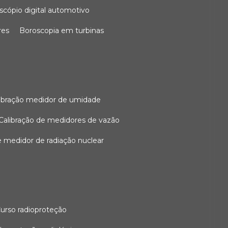
oscópio digital automotivo
res
boroscopia em turbinas
alibração medidor de umidade
calibração de medidores de vazão
de medidor de radiação nuclear
curso radioproteção