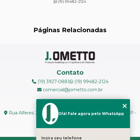
(19) 99482-2124
INSPEÇÃO DE NR13
LEVANTAMENTOS RADIOMÉTRICOS
Páginas Relacionadas
LOCAÇÃO DE ESPECTRÔMETROS
MANUTENÇÃO DE MEDIDORES DE RADIAÇÃO
MANUTENÇÃO EM ESPECTRÔMETROS
Contato
MEDIÇÃO DE FERRITA
(19) 3927-0881
(19) 99482-2124
comercial@jometto.com.br
RADIOGRAFIA INDUSTRIAL
Endereço
RADIOPROTEÇÃO
Rua Alferes José Caetano, N 1665 - Centro Piracicaba - SP -
Olá! Fale agora pelo WhatsApp
CEP: 13400-126
RÉPLICAS METALOGRÁFICAS
Seg. a Sex: 8h ás 18h
TESTES NÃO DESTRUTIVOS
Insira seu telefone