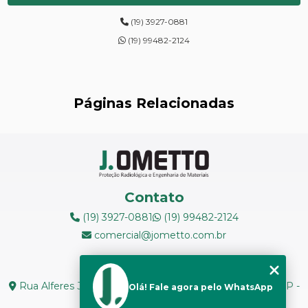
DIGITALIZAÇÃO DE FILMES RADIOGRÁFICOS
(19) 3927-0881
ENSAIOS DE DUREZA DE CAMPO
(19) 99482-2124
INSPEÇÃO DE NR13
LEVANTAMENTOS RADIOMÉTRICOS
Páginas Relacionadas
LOCAÇÃO DE ESPECTRÔMETROS
MANUTENÇÃO DE MEDIDORES DE RADIAÇÃO
MANUTENÇÃO EM ESPECTRÔMETROS
Contato
MEDIÇÃO DE FERRITA
(19) 3927-0881
(19) 99482-2124
comercial@jometto.com.br
RADIOGRAFIA INDUSTRIAL
Endereço
RADIOPROTEÇÃO
Rua Alferes José Caetano, N 1665 - Centro Piracicaba - SP -
Olá! Fale agora pelo WhatsApp
CEP: 13400-126
RÉPLICAS METALOGRÁFICAS