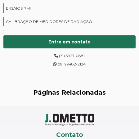
ENSAIOS PMI
CALIBRAÇÃO DE MEDIDORES DE RADIAÇÃO
CURSOS DE PROTEÇÃO RADIOLÓGICA
Entre em contato
DIGITALIZAÇÃO DE FILMES RADIOGRÁFICOS
(19) 3927-0881
ENSAIOS DE DUREZA DE CAMPO
(19) 99482-2124
INSPEÇÃO DE NR13
LEVANTAMENTOS RADIOMÉTRICOS
Páginas Relacionadas
LOCAÇÃO DE ESPECTRÔMETROS
MANUTENÇÃO DE MEDIDORES DE RADIAÇÃO
MANUTENÇÃO EM ESPECTRÔMETROS
Contato