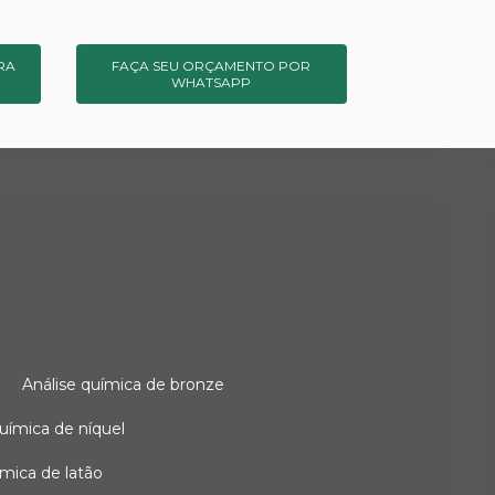
RA
FAÇA SEU ORÇAMENTO POR
WHATSAPP
o
análise química de bronze
 química de níquel
uímica de latão