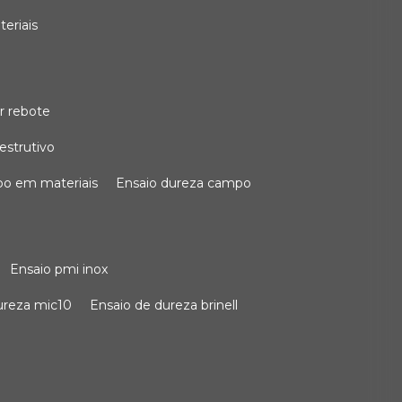
teriais
r rebote
estrutivo
po em materiais
ensaio dureza campo
ensaio pmi inox
dureza mic10
ensaio de dureza brinell