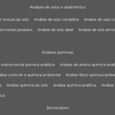
análises de solos e sedimentos
de textura do solo
análise de solo completa
análise de solo
para metais pesados
análise de solo ideal
análise de solo am
análises químicas
se instrumental química analítica
análise de anions química analí
nálise controle e química ambiental
análise físico química ambi
s
análise química do solo
análise química analítica
anális
ica
boroscópios