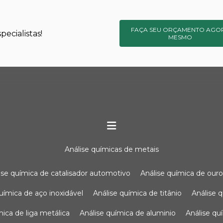
FAÇA SEU ORÇAMENTO AGO
ecialistas!
MESMO
análise químicas de metais
lise química de catalisador automotivo
análise química de our
química de aço inoxidável
análise química de titânio
análise
ímica de liga metálica
análise química de aluminio
análise q