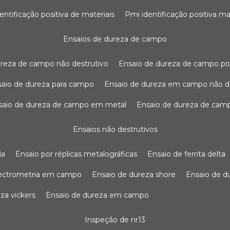
dentificação positiva de materiais
pmi identificação positiva ma
ensaios de dureza de campo
dureza de campo não destrutivo
ensaio de dureza de campo po
nsaio de dureza para campo
ensaio de dureza em campo não d
nsaio de dureza de campo em metal
ensaio de dureza de cam
ensaios não destrutivos
ia
ensaio por réplicas metalográficas
ensaio de ferrita delta
pectrometria em campo
ensaio de dureza shore
ensaio de 
eza vickers
ensaio de dureza em campo
inspeção de nr13