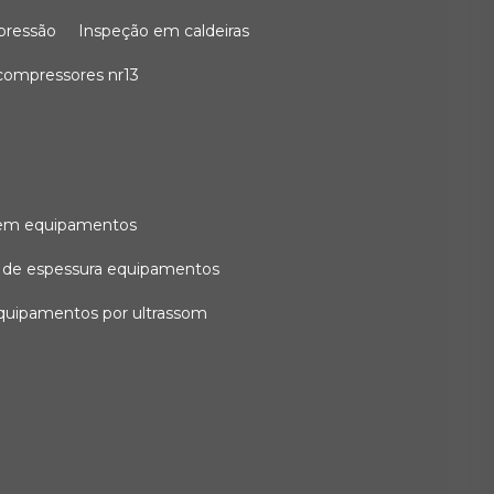
 pressão
inspeção em caldeiras
compressores nr13
l em equipamentos
o de espessura equipamentos
equipamentos por ultrassom