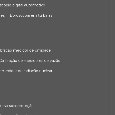
oscópio digital automotivo
res
boroscopia em turbinas
alibração medidor de umidade
calibração de medidores de vazão
de medidor de radiação nuclear
curso radioproteção