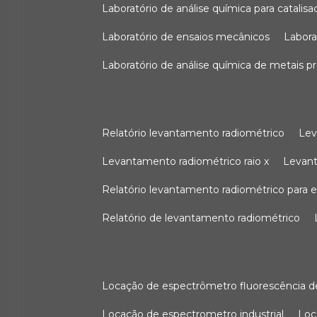
laboratório de análise química para catali
laboratório de ensaios mecânicos
labor
laboratório de análise química de metais p
relatório levantamento radiométrico
le
levantamento radiométrico raio x
levan
relatório levantamento radiométrico para
relatório de levantamento radiométrico
locação de espectrômetro fluorescência de
locação de espectrometro industrial
lo