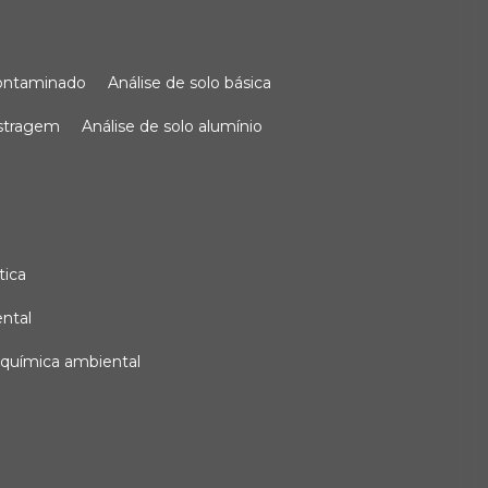
 contaminado
análise de solo básica
ostragem
análise de solo alumínio
tica
ental
e química ambiental