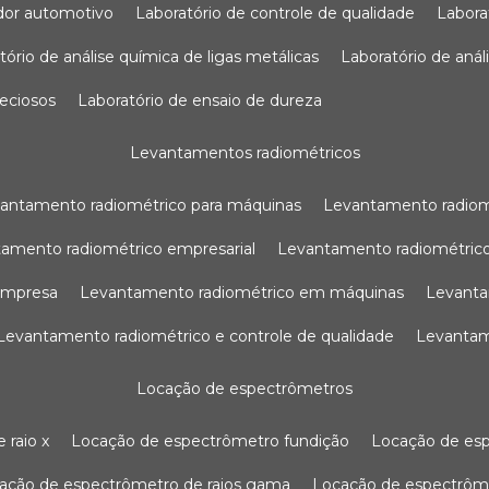
sador automotivo
laboratório de controle de qualidade
labor
atório de análise química de ligas metálicas
laboratório de aná
reciosos
laboratório de ensaio de dureza
levantamentos radiométricos
vantamento radiométrico para máquinas
levantamento radio
tamento radiométrico empresarial
levantamento radiométrico
 empresa
levantamento radiométrico em máquinas
levant
levantamento radiométrico e controle de qualidade
levanta
locação de espectrômetros
 raio x
locação de espectrômetro fundição
locação de es
cação de espectrômetro de raios gama
locação de espectrôm