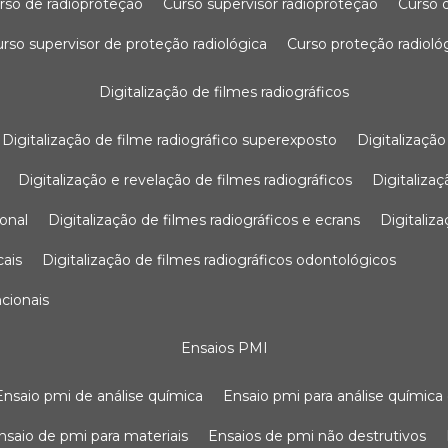
urso de radioproteção
curso supervisor radioproteção
curso
curso supervisor de proteção radiológica
curso proteção radioló
digitalização de filmes radiográficos
digitalização de filme radiográfico superexposto
digitalizaçã
digitalização e revelação de filmes radiográficos
digitaliz
ional
digitalização de filmes radiográficos e ecrans
digitali
cais
digitalização de filmes radiográficos odontológicos
ncionais
ensaios PMI
ensaio pmi de análise química
ensaio pmi para análise química
ensaio de pmi para materiais
ensaios de pmi não destrutivos