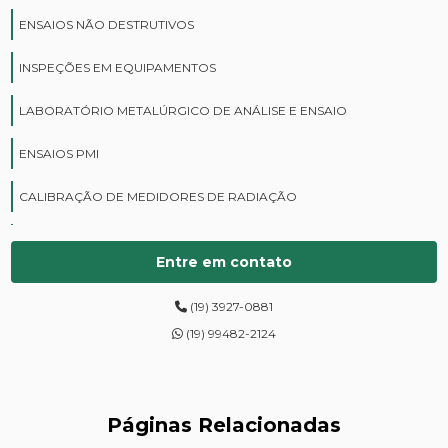
ENSAIOS NÃO DESTRUTIVOS
INSPEÇÕES EM EQUIPAMENTOS
LABORATÓRIO METALÚRGICO DE ANÁLISE E ENSAIO
ENSAIOS PMI
CALIBRAÇÃO DE MEDIDORES DE RADIAÇÃO
CURSOS DE PROTEÇÃO RADIOLÓGICA
Entre em contato
DIGITALIZAÇÃO DE FILMES RADIOGRÁFICOS
(19) 3927-0881
ENSAIOS DE DUREZA DE CAMPO
(19) 99482-2124
INSPEÇÃO DE NR13
LEVANTAMENTOS RADIOMÉTRICOS
Páginas Relacionadas