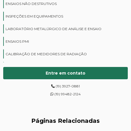
ENSAIOS NÃO DESTRUTIVOS
INSPEÇÕES EM EQUIPAMENTOS
LABORATÓRIO METALÚRGICO DE ANÁLISE E ENSAIO
ENSAIOS PMI
CALIBRAÇÃO DE MEDIDORES DE RADIAÇÃO
CURSOS DE PROTEÇÃO RADIOLÓGICA
Entre em contato
DIGITALIZAÇÃO DE FILMES RADIOGRÁFICOS
(19) 3927-0881
ENSAIOS DE DUREZA DE CAMPO
(19) 99482-2124
INSPEÇÃO DE NR13
LEVANTAMENTOS RADIOMÉTRICOS
Páginas Relacionadas
LOCAÇÃO DE ESPECTRÔMETROS