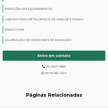
INSPEÇÕES EM EQUIPAMENTOS
LABORATÓRIO METALÚRGICO DE ANÁLISE E ENSAIO
ENSAIOS PMI
CALIBRAÇÃO DE MEDIDORES DE RADIAÇÃO
CURSOS DE PROTEÇÃO RADIOLÓGICA
Entre em contato
DIGITALIZAÇÃO DE FILMES RADIOGRÁFICOS
(19) 3927-0881
ENSAIOS DE DUREZA DE CAMPO
(19) 99482-2124
INSPEÇÃO DE NR13
LEVANTAMENTOS RADIOMÉTRICOS
Páginas Relacionadas
LOCAÇÃO DE ESPECTRÔMETROS