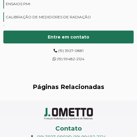
ENSAIOS PMI
CALIBRAÇÃO DE MEDIDORES DE RADIAÇÃO
CURSOS DE PROTEÇÃO RADIOLÓGICA
Entre em contato
DIGITALIZAÇÃO DE FILMES RADIOGRÁFICOS
(19) 3927-0881
ENSAIOS DE DUREZA DE CAMPO
(19) 99482-2124
INSPEÇÃO DE NR13
LEVANTAMENTOS RADIOMÉTRICOS
Páginas Relacionadas
LOCAÇÃO DE ESPECTRÔMETROS
MANUTENÇÃO DE MEDIDORES DE RADIAÇÃO
MANUTENÇÃO EM ESPECTRÔMETROS
Contato
MEDIÇÃO DE FERRITA